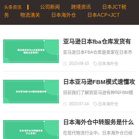
公司新闻
跨境资讯
日本JCT税
头条资讯
|
务
物流清关
日本海外仓
日本ACP+JCT
亚马逊日本fba仓库发货有
亚马逊日本FBA仓库是卖家在日本市
哪些注意事项?
场运营的重要工具。通过利用FBA服
2023-08-10
日本海外仓
务，卖家可以获得高效便捷的物流支
持，提升商品销售和竞争力。...
日本亚马逊FBM模式速懂攻
目前我们了解到亚马逊有种叫FBM模
略
式的发货方式，很多新手卖家朋友对
2023-07-14
日本海外仓
这种发货方式并不了解，今天我们就
来具体解析一下日本亚马逊FBM模
日本海外仓中转服务是什么
式。...
在现代物流行业中，日本海外仓已经
意思?