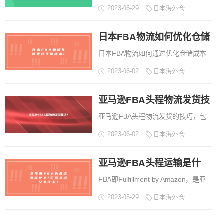
成为了许多企业的选择，因为它可以
2023-06-29
日本海外仓
提供高效、便捷的物流服务。作为日
本海外仓服务的一种形式，日本海外
日本FBA物流如何优化仓储
仓中转服务也是非常常见的。那么日
本海外仓中转服务是什么?它有什么优
日本FBA物流如何通过优化仓储成本
成本?
势?...
来提高效率和降低成本。主要从仓储
2023-06-02
日本海外仓
设备、库存管理、运输方式和人力资
源四个方面进行阐述。...
亚马逊FBA头程物流发货技
亚马逊FBA头程物流发货的技巧，包
巧?
括如何选择合适的物流公司、如何准
2023-06-02
日本海外仓
备货物、如何填写运单和如何跟踪物
流信息等方面。...
亚马逊FBA头程运输是什
FBA即Fulfillment by Amazon，是亚
么?它的优点又是什么?
马逊的一项服务，允许销售者将他们
2023-05-29
日本海外仓
的产品存储在亚马逊的仓库中，并使
用亚马逊的物流网络发货给客户。而