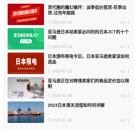
货代圈的魔幻循环：淡季低价揽货-旺季出
货-过完年跑路
2023-02-15
1
亚马逊日本站卖家必问的的日本JCT的十个
问题
2023-02-14
1
日本颁布限电令后，日本亚马逊卖家该如何
选品
2023-02-13
1
亚马逊正在对跨境卖家们的商品定价加以限
制
2023-01-30
1
2023日本清关流程和时间详解
2023-01-30
1