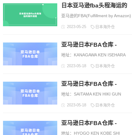
日本亚马逊fba头程海运的
FBA头程运输，则是指使用亚马逊推
出的一种物流服务，在通过国际物流
亚马逊的FBA(Fulfillment by Amazon)
操作流程
商将产品从中国等国家运输到世界各
是一种服务，允许卖家将他们的商品
2023-05-25
日本海外仓
地亚马逊仓库的过程中，使用亚马逊
存储在亚马逊的仓库中，当顾客下订
管理的物流网络，比直接找物流公司
单时，亚马逊将负责处理和寄送订
运输更经济高效。...
亚马逊日本FBA仓库 -
单，同时提供售后服务。...
地址：KANAGAWA KEN ISEHARA
VJU1
SHI ISHIDA 100MFLP厚木ＩＩ 日文
2023-05-18
日本海外仓
地址：神奈川県 伊勢原市石田
100MFLP厚木ＩＩ, 日本...
亚马逊日本FBA仓库 -
地址：SAITAMA KEN HIKI GUN
VJUN
YOSHIMI MACHI NISHIYOSHIMI
2023-05-18
日本海外仓
480 日文地址：埼玉県 比企郡 吉見
町 西吉見 480, 日本...
亚马逊日本FBA仓库 -
地址：HYOGO KEN KOBE SHI
VJNB