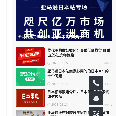
斑马物流受邀参加亚马逊日本站专场峰会
货代圈的魔幻循环：淡季低价揽货-旺季
出货-过完年跑路
2023-02-15
1
亚马逊日本站卖家必问的的日本JCT的
十个问题
1324383
2023-02-14
1
日本颁布限电令后，日本亚马逊卖家该
如何选品
2023-02-13
1
亚马逊正在对跨境卖家们的商品定价加