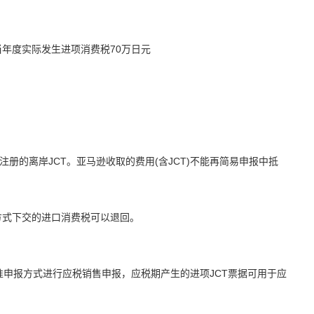
当年度实际发生进项消费税70万日元
册的离岸JCT。亚马逊收取的费用(含JCT)不能再简易申报中抵
方式下交的进口消费税可以退回。
标准申报方式进行应税销售申报，应税期产生的进项JCT票据可用于应