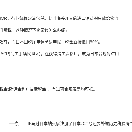
IOR，行业统称双清包税。此时海关开具的进口消费税只能给物流
消费税。这种情况下卖家该怎么办呢?
效前，向日本国税厅申请简易申报，税金直接抵扣80%。
ACP(海关手续代理人)，在获得清关资格后，成为日本合规的进口
税金(除佣金和广告费税金)，有进项合规发票均可抵。
下一条:
亚马逊日本站卖家注册了日本JCT号还要补缴历史税费吗?