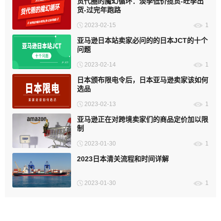
货代圈的魔幻循环：淡季低价揽货-旺季出
货-过完年跑路
2023-02-15
1
亚马逊日本站卖家必问的的日本JCT的十个
问题
2023-02-14
1
日本颁布限电令后，日本亚马逊卖家该如何
选品
2023-02-13
1
亚马逊正在对跨境卖家们的商品定价加以限
制
2023-01-30
1
2023日本清关流程和时间详解
2023-01-30
1