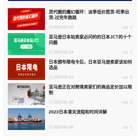
货代圈的魔幻循环：淡季低价揽货-旺季出
货-过完年跑路
2023-02-15
1
亚马逊日本站卖家必问的的日本JCT的十个
问题
2023-02-14
1
日本颁布限电令后，日本亚马逊卖家该如何
选品
2023-02-13
1
亚马逊正在对跨境卖家们的商品定价加以限
制
2023-01-30
1
2023日本清关流程和时间详解
2023-01-30
1