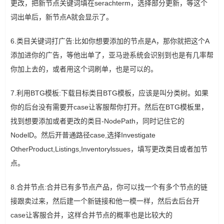
更改，把新节点关键词填在serachterm，选择部分更新，等这个
词出单后，新节点A就会显示了。
6.类目关键词打广告:比如你想要添加的节点是A，那你就把这个A
添加进你的广告，等他出单了，亚马逊系统会识别到也是有几率帮
你加上去的，或者用这个词刷单，也是可以的。
7.利用BTG模板:下载目标类目BTG模板，应该是叫分类树。如果
你的后台没有需要开case让客服帮你打开。然后在BTG模板里，
找到想要添加或者更改的类目-NodePath，同时记住它的
NodelD。然后开普通路径case,选择Investigate
OtherProduct,Listings,Inventorylssues，填写更改类目或者加节
点。
8.合并节点:合并已有多节点产品，你可以找一个有多个节点的链
接跟卖过来，然后建一个新链接和他一模一样，然后去后台开
case让客服合并，这样合并节点的概率也是比较大的